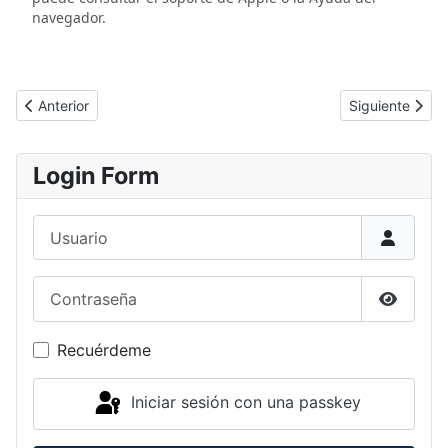
navegador.
Artículo anterior: Política de privacidad
Artículo siguie
Anterior
Siguiente
Login Form
Usuario
Contraseña
Mostrar
Recuérdeme
Iniciar sesión con una passkey