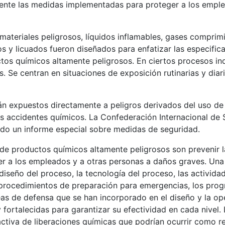
amente las medidas implementadas para proteger a los empl
teriales peligrosos, líquidos inflamables, gases comprimid
s y licuados fueron diseñados para enfatizar las especifi
tos químicos altamente peligrosos. En ciertos procesos ind
s. Se centran en situaciones de exposición rutinarias y di
án expuestos directamente a peligros derivados del uso d
les accidentes químicos. La Confederación Internacional de 
ido un informe especial sobre medidas de seguridad.
 de productos químicos altamente peligrosos son prevenir 
r a los empleados y a otras personas a daños graves. Una 
diseño del proceso, la tecnología del proceso, las activid
y procedimientos de preparación para emergencias, los pro
eas de defensa que se han incorporado en el diseño y la ope
ortalecidas para garantizar su efectividad en cada nivel. 
activa de liberaciones químicas que podrían ocurrir como r