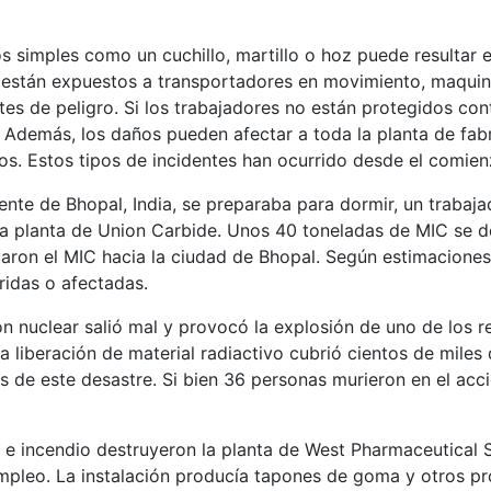
 simples como un cuchillo, martillo o hoz puede resultar en
 están expuestos a transportadores en movimiento, maquinar
es de peligro. Si los trabajadores no están protegidos cont
 Además, los daños pueden afectar a toda la planta de fabr
s. Estos tipos de incidentes han ocurrido desde el comienz
gente de Bhopal, India, se preparaba para dormir, un traba
la planta de Union Carbide. Unos 40 toneladas de MIC se d
varon el MIC hacia la ciudad de Bhopal. Según estimacione
ridas o afectadas.
ión nuclear salió mal y provocó la explosión de uno de los r
a liberación de material radiactivo cubrió cientos de mile
s de este desastre. Si bien 36 personas murieron en el acci
 e incendio destruyeron la planta de West Pharmaceutical S
mpleo. La instalación producía tapones de goma y otros p