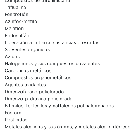
Compuestos de trifenilestaño
Triflualina
Fenitrotión
Azinfos-metilo
Malatión
Endosulfán
Liberación a la tierra: sustancias prescritas
Solventes orgánicos
Azidas
Halogenuros y sus compuestos covalentes
Carbonilos metálicos
Compuestos organometálicos
Agentes oxidantes
Dibenzofurano policlorado
Dibenzo-p-dioxina policlorada
Bifenilos, terfenilos y naftalenos polihalogenados
Fósforo
Pesticidas
Metales alcalinos y sus óxidos, y metales alcalinotérreos