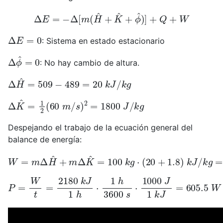
Δ
E
=
−
Δ
[
m
(
H
^
+
K
^
+
ϕ
^
)
]
+
Q
+
W
Δ
E
=
0
: Sistema en estado estacionario
Δ
ϕ
^
=
0
: No hay cambio de altura.
Δ
H
^
=
509
−
489
=
20
k
J
/
k
g
Δ
K
^
=
1
2
(
60
m
/
s
)
2
=
1800
J
/
k
g
Despejando el trabajo de la ecuación general del
balance de energía:
W
=
m
Δ
H
^
+
m
Δ
K
^
=
100
k
g
⋅
(
20
+
1.8
)
k
J
/
k
g
=
2180
k
J
P
=
W
t
=
2180
k
J
1
h
⋅
1
h
3600
s
⋅
1000
J
1
k
J
=
605.5
W