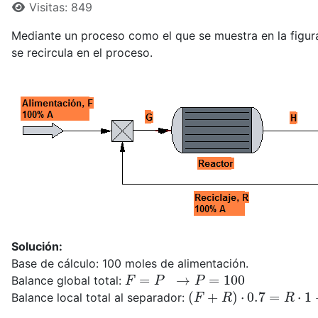
Visitas: 849
Mediante un proceso como el que se muestra en la figura
se recircula en el proceso.
Solución:
Base de cálculo: 100 moles de alimentación.
F
=
P
→
P
=
100
Balance global total:
(
F
+
R
)
⋅
0.7
=
R
⋅
1
+
P
⋅
0
Balance local total al separador: