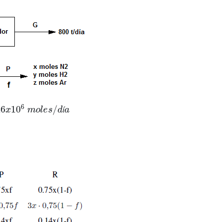
46
x
10
6
m
o
l
e
s
/
d
í
a
í