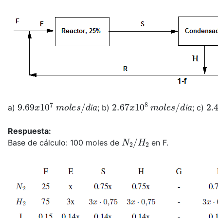
9.69
x
10
7
m
o
l
e
s
/
d
í
a
2.67
x
10
8
m
o
l
e
s
/
d
í
a
2.
a)
; b)
; c)
í
í
Respuesta:
N
2
/
H
2
Base de cálculo: 100 moles de
en F.