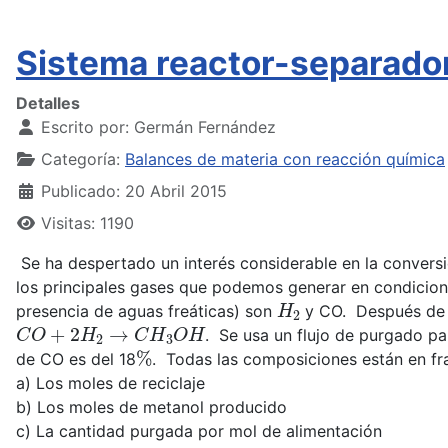
Sistema reactor-separador
Detalles
Escrito por:
Germán Fernández
Categoría:
Balances de materia con reacción química
Publicado: 20 Abril 2015
Visitas: 1190
Se ha despertado un interés considerable en la convers
los principales gases que podemos generar en condicion
H
2
presencia de aguas freáticas) son
y CO. Después de l
C
O
+
2
H
2
→
C
H
3
O
H
. Se usa un flujo de purgado p
%
de CO es del 18
. Todas las composiciones están en fra
a) Los moles de reciclaje
b) Los moles de metanol producido
c) La cantidad purgada por mol de alimentación