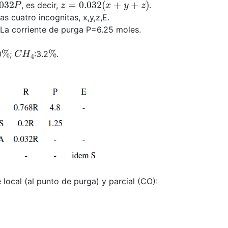
, es decir,
.
s cuatro incognitas, x,y,z,E.
 La corriente de purga P=6.25 moles.
%
C
H
4
%
0
;
:3.2
.
local (al punto de purga) y parcial (CO):