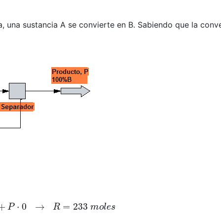
, una sustancia A se convierte en B. Sabiendo que la conve
→
R
=
233
m
o
l
e
s