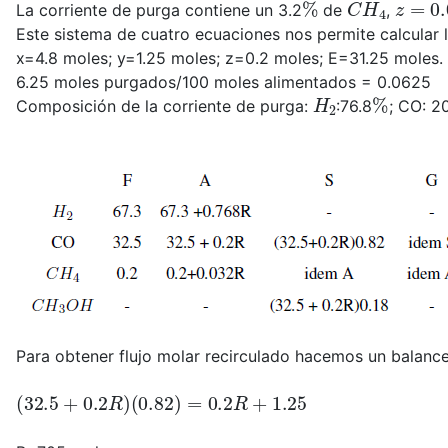
La corriente de purga contiene un 3.2
de
,
Este sistema de cuatro ecuaciones nos permite calcular la
x=4.8 moles; y=1.25 moles; z=0.2 moles; E=31.25 moles.
6.25 moles purgados/100 moles alimentados = 0.0625
H
2
%
Composición de la corriente de purga:
:76.8
; CO: 2
Para obtener flujo molar recirculado hacemos un balance 
(
32.5
+
0.2
R
)
(
0.82
)
=
0.2
R
+
1.25