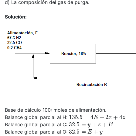
d) La composición del gas de purga.
Solución:
Base de cálculo 100: moles de alimentación.
135.5
=
4
E
+
2
x
+
4
z
Balance global parcial al H:
32.5
=
y
+
z
+
E
Balance global parcial al C:
32.5
=
E
+
y
Balance global parcial al O:
%
C
H
4
z
=
0.