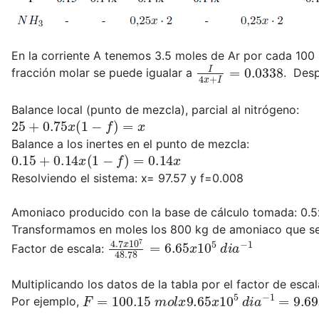
En la corriente A tenemos 3.5 moles de Ar por cada 100
I
4
x
+
I
=
0.0338
fracción molar se puede igualar a
. Desp
Balance local (punto de mezcla), parcial al nitrógeno:
25
+
0.75
x
(
1
−
f
)
=
x
Balance a los inertes en el punto de mezcla:
0.15
+
0.14
x
(
1
−
f
)
=
0.14
x
Resolviendo el sistema: x= 97.57 y f=0.008
Amoniaco producido con la base de cálculo tomada: 0.5
Transformamos en moles los 800 kg de amoniaco que se
4.7
x
10
7
48.78
=
6.65
x
10
5
d
i
a
−
1
Factor de escala:
Multiplicando los datos de la tabla por el factor de escal
F
=
100.15
m
o
l
x
9.65
x
10
5
d
i
a
−
1
=
9.69
x
Por ejemplo,