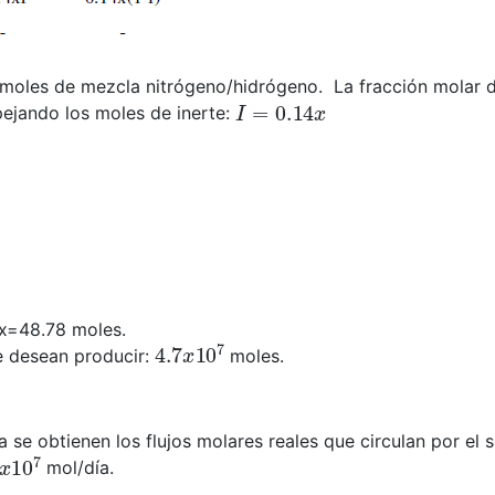
 moles de mezcla nitrógeno/hidrógeno. La fracción molar d
I
=
0.14
x
ejando los moles de inerte:
x=48.78 moles.
4.7
x
10
7
 desean producir:
moles.
a se obtienen los flujos molares reales que circulan por el 
10
7
mol/día.