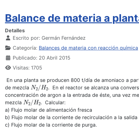
Balance de materia a plan
Detalles
Escrito por:
Germán Fernández
Categoría:
Balances de materia con reacción química
Publicado: 20 Abril 2015
Visitas: 1705
En una planta se producen 800 t/día de amoniaco a part
N
2
/
H
2
de mezcla
. En el reactor se alcanza una convers
concentración de argon a la entrada de éste, una vez me
N
2
/
H
2
mezcla
. Calcular:
a) Flujo molar de alimentación fresca
b) Flujo molar de la corriente de recirculación a la salid
c) Flujo molar de la corriente de purga.