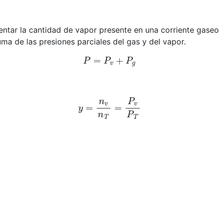
entar la cantidad de vapor presente en una corriente gas
uma de las presiones parciales del gas y del vapor.
P
=
P
v
+
P
g
y
=
n
v
n
T
=
P
v
P
T