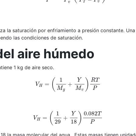
za la saturación por enfriamiento a presión constante. Una
iendo las condiciones de saturación.
del aire húmedo
iene 1 kg de aire seco.
V
H
=
(
1
M
g
+
Y
M
v
)
R
T
P
V
H
=
(
1
29
+
Y
18
)
0.082
T
P
 18 la masa molecular del agua. Estas masas tienen unida