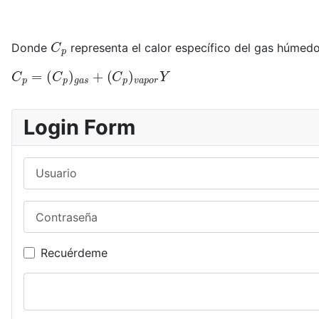
C
p
Donde
representa el calor específico del gas húmedo
C
(
C
p
p
=
)
(
v
C
a
p
p
)
o
g
r
a
Y
s
+
Login Form
Usuario
Contraseña
Recuérdeme