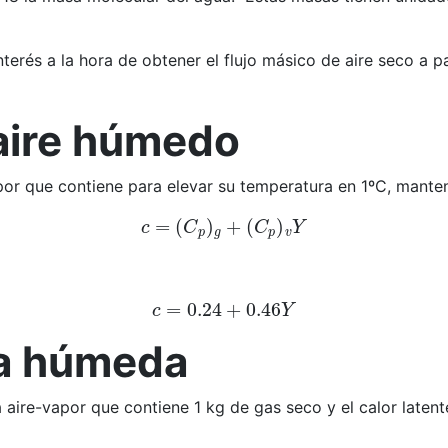
erés a la hora de obtener el flujo másico de aire seco a p
 aire húmedo
apor que contiene para elevar su temperatura en 1ºC, mante
c
=
(
C
p
)
g
+
(
C
p
)
v
Y
c
=
0.24
+
0.46
Y
ca húmeda
 aire-vapor que contiene 1 kg de gas seco y el calor laten