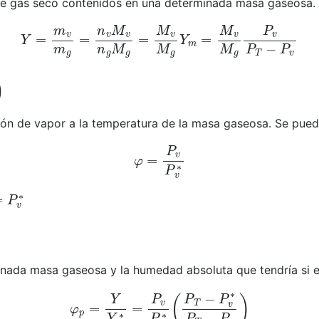
 de gas seco contenidos en una determinada masa gaseosa.
Y
=
m
v
m
g
=
n
v
M
v
n
g
M
g
=
M
v
M
g
Y
m
=
M
v
M
g
P
v
P
T
−
P
)
esión de vapor a la temperatura de la masa gaseosa. Se pued
φ
=
P
v
P
v
∗
P
v
∗
inada masa gaseosa y la humedad absoluta que tendría si e
φ
p
=
Y
Y
∗
=
P
v
P
v
∗
(
P
T
−
P
v
∗
P
T
−
P
v
)