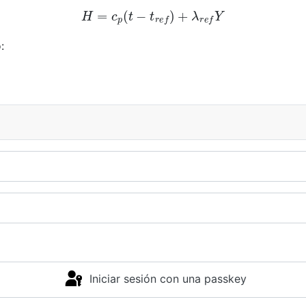
H
=
c
p
(
t
−
t
r
e
f
)
+
λ
r
e
f
Y
:
Iniciar sesión con una passkey