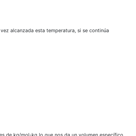
 vez alcanzada esta temperatura, si se continúa
des de kg/mol-kg lo que nos da un volumen específico