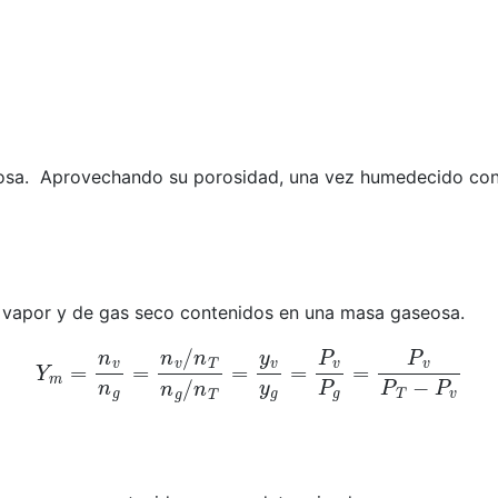
osa. Aprovechando su porosidad, una vez humedecido con ag
e vapor y de gas seco contenidos en una masa gaseosa.
Y
m
=
n
v
n
g
=
n
v
/
n
T
n
g
/
n
T
=
y
v
y
g
=
P
v
P
g
=
P
v
P
T
−
P
v